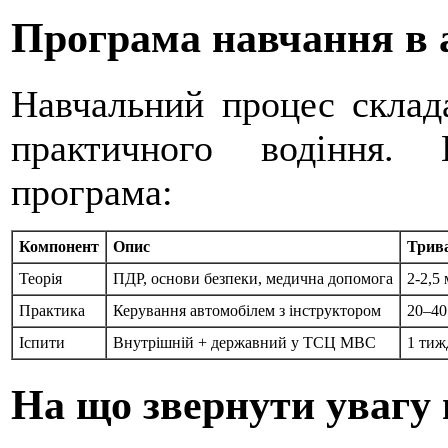
Програма навчання в 
Навчальний процес склада
практичного водіння.
програма:
Компонент
Опис
Трива
Теорія
ПДР, основи безпеки, медична допомога
2-2,5 
Практика
Керування автомобілем з інструктором
20–40
Іспити
Внутрішній + державний у ТСЦ МВС
1 тиж
На що звернути увагу 