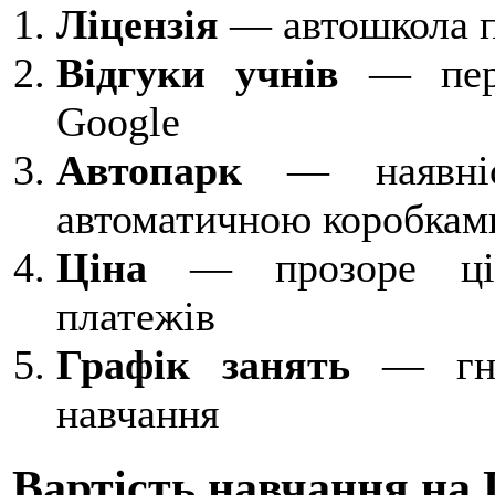
Ліцензія
— автошкола п
Відгуки учнів
— перев
Google
Автопарк
— наявніс
автоматичною коробкам
Ціна
— прозоре ціно
платежів
Графік занять
— гнуч
навчання
Вартість навчання на