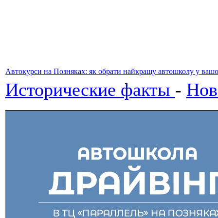
Автокурси на Позняках: як обрати найкращу автошколу у ваш
Исторические факты
-
Нов