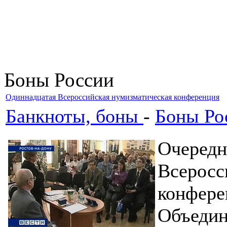
Боны России
Одиннадцатая Всероссийская нумизматическая конференция
Банкноты, боны
-
Боны Ро
Очередн
Всеросс
конфере
Объеди