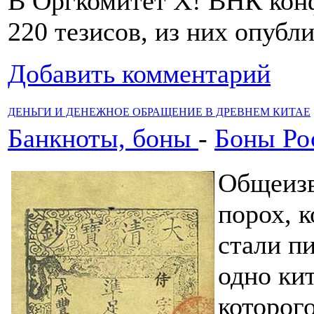
В Оргкомитет X! ВНК кон
220 тезисов, из них опубл
Добавить комментарий
ДЕНЬГИ И ДЕНЕЖНОЕ ОБРАЩЕНИЕ В ДРЕВНЕМ КИТАЕ
Банкноты, боны
-
Боны Ро
Общеизв
порох, 
стали п
одно кит
которог