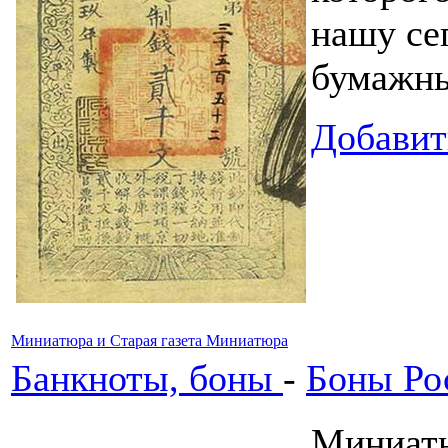
нашу се
бумажны
Добавит
Миниатюра и Старая газета Миниатюра
Банкноты, боны
-
Боны Ро
Миниатюр