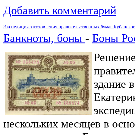
Добавить комментарий
Экспедиция заготовления правительственных бумаг Кубанског
Банкноты, боны
-
Боны Ро
Решение
правите
здание в
Екатери
экспеди
нескольких месяцев в осн