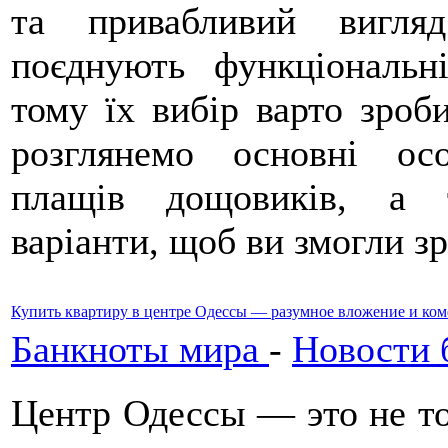
та привабливий вигля
поєднують функціональн
тому їх вибір варто зроб
розглянемо основні осо
плащів дощовиків, а 
варіанти, щоб ви змогли з
Купить квартиру в центре Одессы — разумное вложение и ко
Банкноты мира
-
Новости 
Центр Одессы — это не тол