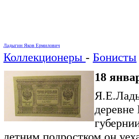
Ладыгин Яков Ермилович
Коллекционеры
-
Бонисты
18 янва
Я.Е.Лады
деревне
губернии
летним подростком он уеха