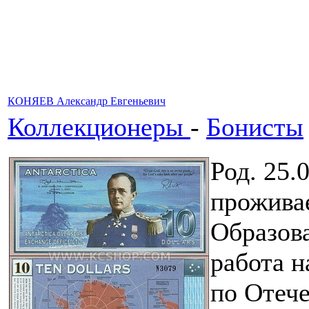
КОНЯЕВ Александр Евгеньевич
Коллекционеры
-
Бонисты
Род. 25.0
проживае
Образова
работа н
по Отеч